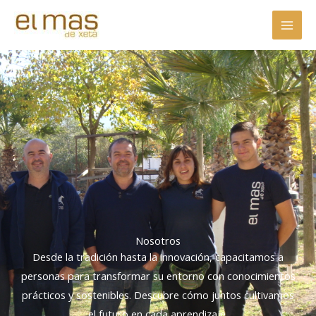
Ir
al
contenido
Nosotros
Desde la tradición hasta la innovación, capacitamos a
personas para transformar su entorno con conocimientos
prácticos y sostenibles. Descubre cómo juntos cultivamos
el futuro en cada aprendizaje.